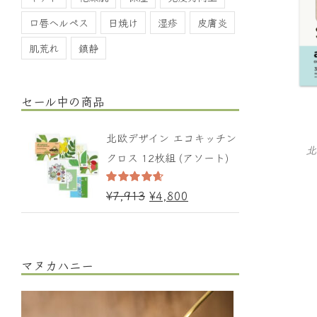
口唇ヘルペス
日焼け
湿疹
皮膚炎
肌荒れ
鎮静
セール中の商品
北欧デザイン エコキッチン
北
クロス 12枚組 (アソート)
¥
7,913
¥
4,800
5段階中
4.67
の評価
マヌカハニー