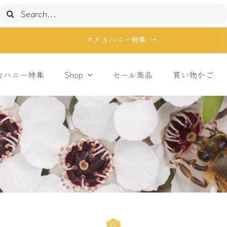
検
索
…
マヌカハニー特集 →
カハニー特集
Shop
セール商品
買い物かご