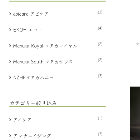
(3)
apicare アピケア
(4)
EKOH エコー
マ
(2)
Manuka Royal マヌカロイヤル
(2)
Manuka South マヌカサウス
(3)
NZHFマヌカハニー
カテゴリー絞り込み
(1)
アイケア
(3)
アンチエイジング