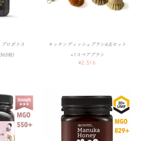
 プロポリス
キッチンディッシュブラシ4点セット
365粒)
+1スペアブラシ
¥
2,516