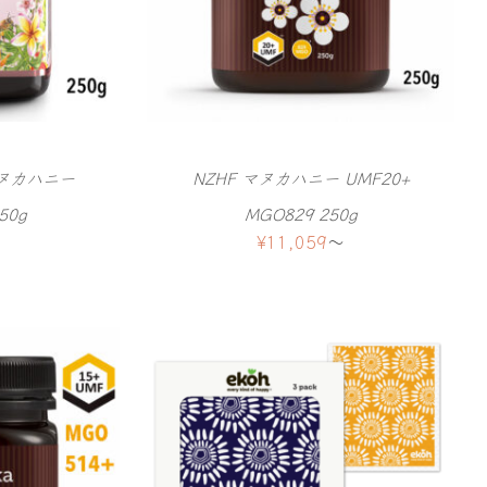
ヌカハニー
NZHF マヌカハニー UMF20+
50g
MGO829 250g
¥
11,059
〜