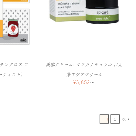
チンクロス フ
美容クリーム: マヌカナチュラル 目元
ーティスト)
集中ケアクリーム
¥
3,852
〜
1
2
次