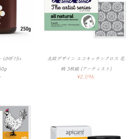
 UMF15+
北欧デザイン エコキッチンクロス 花
50g
柄 3枚組 (アーティスト)
〜
¥
2,096