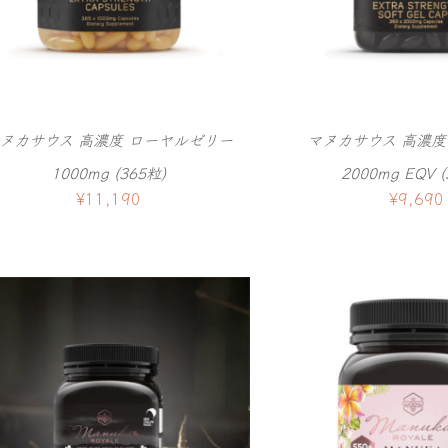
ヌカサウス 高濃度 ローヤルゼリー
マヌカサウス 高濃度
1000mg (365粒)
2000mg EQV (
¥
11,190
¥
9,690