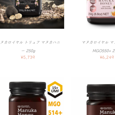
ヌカロイヤル トリュフ マヌカハニ
マヌカロイヤル マ
ー 250g
MGO550+ 2
¥
5,739
¥
6,249