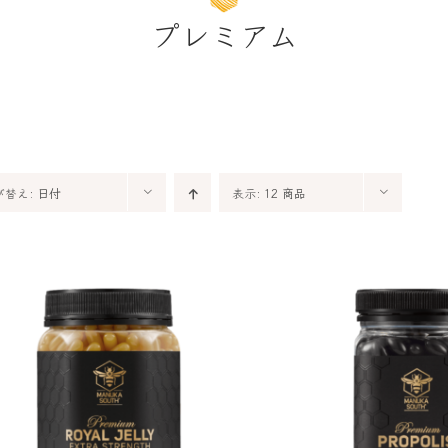
プレミアム
び替え:
日付
表示:
12 商品