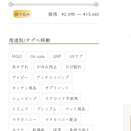
価格:
—
絞り込み
¥2,090
¥15,440
用途別/タグへ移動
MGO
On sale
UMF
UVケア
あかぎれ
かゆみ防止
ひび割れ
アトピー
アンチエイジング
キッチン用品
サプリメント
シェービング
ステロイド不使用
トリュフ
プレミアム
ペット用品
マヌカハニー
マヌカハニー配合
ヤケド
乾燥肌
保湿
免疫力向上