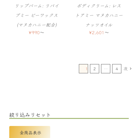
リップバーム: リバイ
ボディクリーム: レス
ブミー ビーワックス
トアミー マヌカハニー
(マヌカハニー配合)
ナッツオイル
¥
990
〜
¥
2,601
〜
1
2
…
4
次
絞り込みリセット
全商品表示