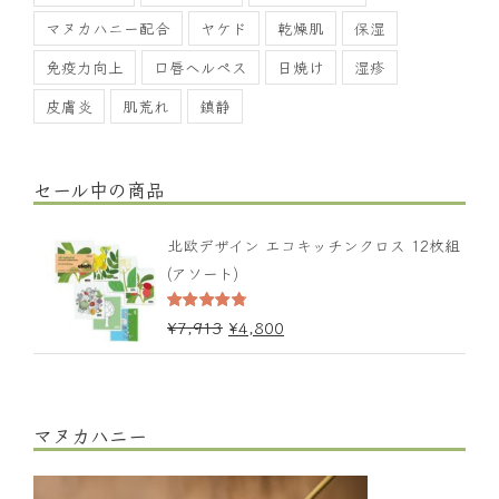
マヌカハニー配合
ヤケド
乾燥肌
保湿
免疫力向上
口唇ヘルペス
日焼け
湿疹
皮膚炎
肌荒れ
鎮静
セール中の商品
北欧デザイン エコキッチンクロス 12枚組
(アソート)
5段階中
¥
7,913
¥
4,800
4.67
の評価
マヌカハニー