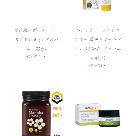
美容液: デイリーブー
ハンドクリーム: リペ
スト美容液 (マヌカハ
アミー 集中トリートメ
ニー配合)
ント 130g (マヌカハニ
¥
3,951
〜
ー配合)
¥
2,691
〜