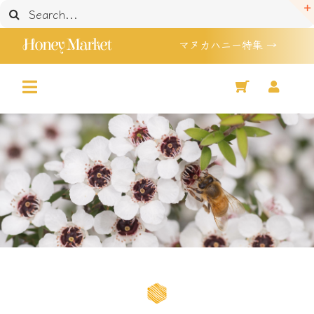
Skip
検
to
索
Honey Market
マヌカハニー特集 →
content
…
Toggle
Home
Navigation
マヌカハニー 特集
Shop
セール品
買い物かご