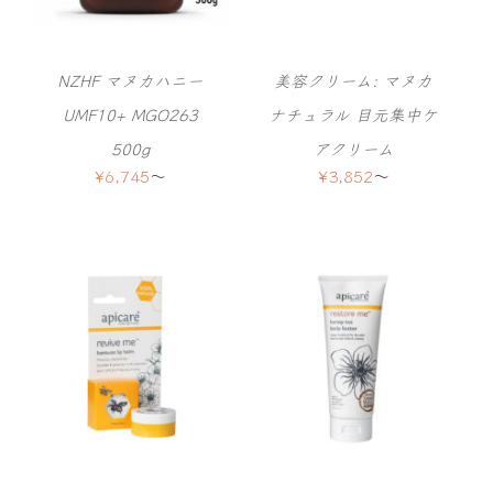
NZHF マヌカハニー
美容クリーム: マヌカ
UMF10+ MGO263
ナチュラル 目元集中ケ
500g
アクリーム
¥
6,745
〜
¥
3,852
〜