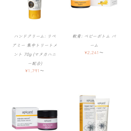
ハンドクリーム: リペ
軟膏: ベビーボトム バ
アミー 集中トリートメ
ーム
¥
2,241
〜
ント 70g (マヌカハニ
ー配合)
¥
1,791
〜