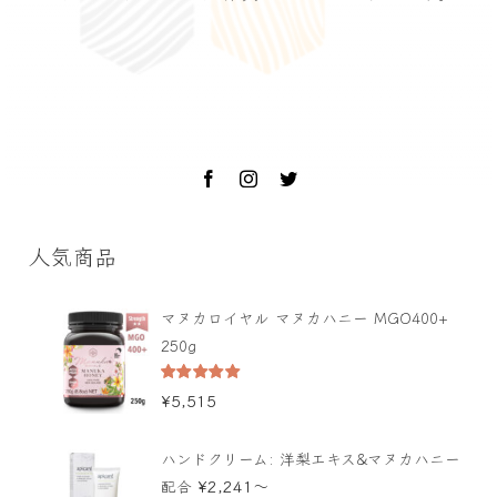
人気商品
マヌカロイヤル マヌカハニー MGO400+
250g
5段階中
¥
5,515
5.00
の評価
ハンドクリーム: 洋梨エキス&マヌカハニー
¥
2,241
〜
配合