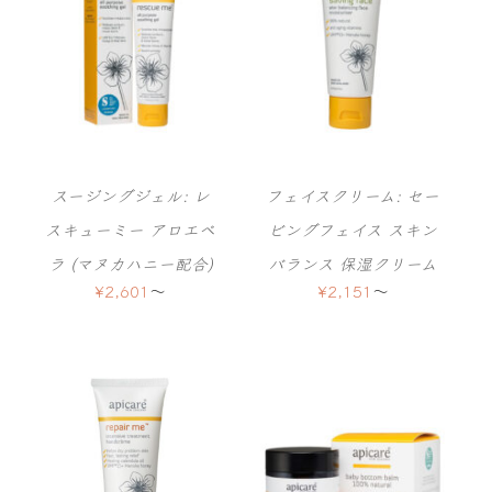
スージングジェル: レ
フェイスクリーム: セー
スキューミー アロエベ
ビングフェイス スキン
ラ (マヌカハニー配合)
バランス 保湿クリーム
¥
2,601
〜
¥
2,151
〜