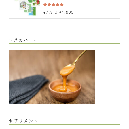
5段階中
¥
7,913
¥
4,800
4.67
の評価
マヌカハニー
サプリメント