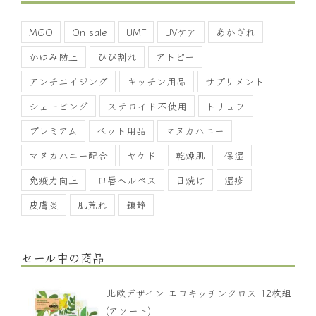
MGO
On sale
UMF
UVケア
あかぎれ
かゆみ防止
ひび割れ
アトピー
アンチエイジング
キッチン用品
サプリメント
シェービング
ステロイド不使用
トリュフ
プレミアム
ペット用品
マヌカハニー
マヌカハニー配合
ヤケド
乾燥肌
保湿
免疫力向上
口唇ヘルペス
日焼け
湿疹
皮膚炎
肌荒れ
鎮静
セール中の商品
北欧デザイン エコキッチンクロス 12枚組
(アソート)