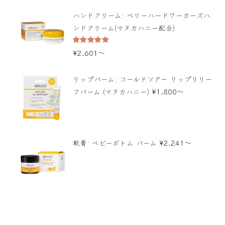
ハンドクリーム: ベリーハードワーカーズハ
ンドクリーム(マヌカハニー配合)
5段階中
¥
2,601
〜
5.00
の評価
リップバーム: コールドソアー リップリリー
¥
1,800
〜
フバーム (マヌカハニー)
¥
2,241
〜
軟膏: ベビーボトム バーム