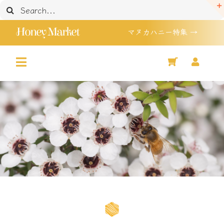
Skip
検
to
索
Honey Market
マヌカハニー特集 →
content
…
Toggle
Home
Navigation
マヌカハニー 特集
Shop
セール品
買い物かご