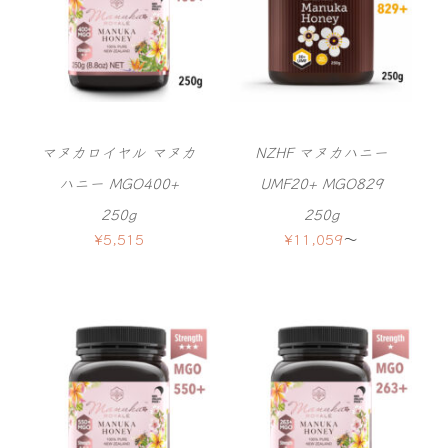
マヌカロイヤル マヌカ
NZHF マヌカハニー
ハニー MGO400+
UMF20+ MGO829
250g
250g
¥
5,515
¥
11,059
〜