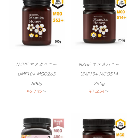
NZHF マヌカハニー
NZHF マヌカハニー
UMF10+ MGO263
UMF15+ MGO514
500g
250g
¥
6,745
〜
¥
7,234
〜