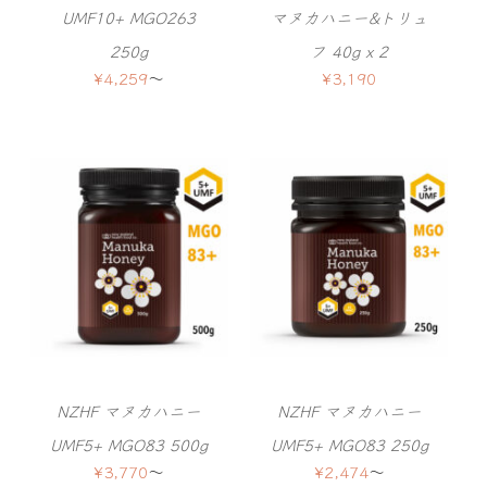
UMF10+ MGO263
マヌカハニー&トリュ
250g
フ 40g x 2
¥
4,259
〜
¥
3,190
NZHF マヌカハニー
NZHF マヌカハニー
UMF5+ MGO83 500g
UMF5+ MGO83 250g
¥
3,770
〜
¥
2,474
〜