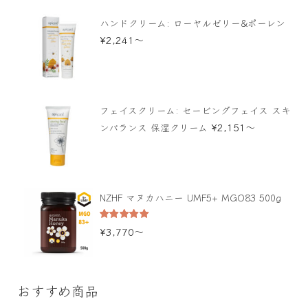
ハンドクリーム: ローヤルゼリー&ポーレン
¥
2,241
〜
フェイスクリーム: セービングフェイス スキ
¥
2,151
〜
ンバランス 保湿クリーム
NZHF マヌカハニー UMF5+ MGO83 500g
5段階中
¥
3,770
〜
5.00
の評価
おすすめ商品