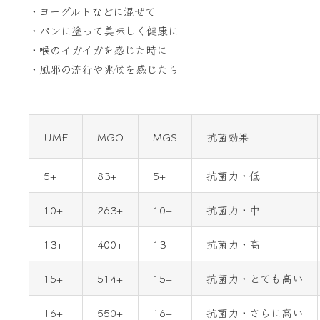
・ヨーグルトなどに混ぜて
・パンに塗って美味しく健康に
・喉のイガイガを感じた時に
・風邪の流行や兆候を感じたら
UMF
MGO
MGS
抗菌効果
5+
83+
5+
抗菌力・低
10+
263+
10+
抗菌力・中
13+
400+
13+
抗菌力・高
15+
514+
15+
抗菌力・とても高い
16+
550+
16+
抗菌力・さらに高い