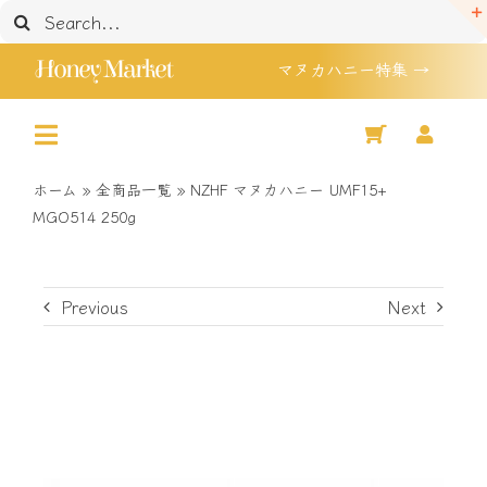
Skip
検
to
索
Honey Market
マヌカハニー特集 →
content
…
Toggle
Home
Navigation
ホーム
»
全商品一覧
»
NZHF マヌカハニー UMF15+
マヌカハニー 特集
MGO514 250g
Shop
セール品
Previous
Next
買い物かご