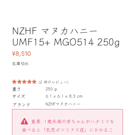
NZHF マヌカハニー
UMF15+ MGO514 250g
¥
8,510
在庫切れ
(
2
件のレビュー)
重さ
250 g
2
件の利用者
評価に基づ
サイズ
6.1 × 6.1 × 8.3 cm
く5段階評
NZHFマヌカハニー
ブランド
価のうち、
5.00
点
重要: 1歳未満の赤ちゃんがハチミツを
食べると「乳児ボツリヌス症」にかかるこ