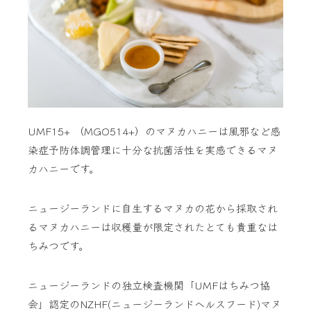
UMF15+ （MGO514+）のマヌカハニーは風邪など感
染症予防体調管理に十分な抗菌活性を実感できるマヌ
カハニーです。
ニュージーランドに自生するマヌカの花から採取され
るマヌカハニーは収穫量が限定されたとても貴重なは
ちみつです。
ニュージーランドの独立検査機関「UMFはちみつ協
会」認定のNZHF(ニュージーランドヘルスフード)マヌ