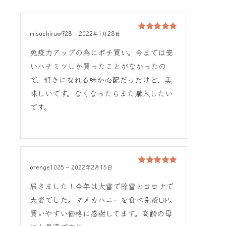
misuchiruw928
–
2022年1月28日
5段階中
5
の
評価
免疫力アップの為にポチ買い。今までは安
いハチミツしか買ったことがなかったの
で、好きになれる味か心配だったけど、美
味しいです。なくなったらまた購入したい
です。
orenge1025
–
2022年2月15日
5段階中
5
の
評価
届きました！今年は大雪で除雪とコロナで
大変でした。マヌカハニーを食べ免疫UP。
買いやすい価格に感謝してます。高齢の母