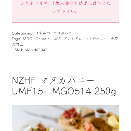
とがあります。1歳未満の乳幼児には与えな
いで下さい。
Categories:
はちみつ
,
マヌカハニー
Tags:
MGO
,
On sale
,
UMF
,
プレミアム
,
マヌカハニー
,
免疫
力向上
SKU:
MANN00040
NZHF マヌカハニー
UMF15+ MGO514 250g