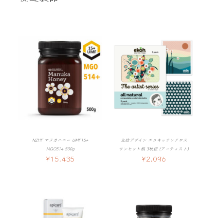
NZHF マヌカハニー UMF15+
北欧デザイン エコキッチンクロス
MGO514 500g
サンセット柄 3枚組 (アーティスト)
¥
15,435
¥
2,096