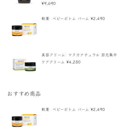
5段階中
¥
9,690
5.00
の評価
¥
2,490
軟膏: ベビーボトム バーム
美容クリーム: マヌカナチュラル 目元集中
¥
4,280
ケアクリーム
おすすめ商品
¥
2,490
軟膏: ベビーボトム バーム