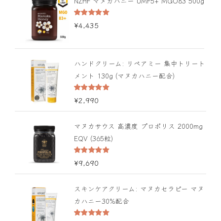
NZHF マヌカハニー UMF5+ MGO83 500g
5段階中
¥
4,435
5.00
の評価
ハンドクリーム: リペアミー 集中トリート
メント 130g (マヌカハニー配合)
5段階中
¥
2,990
5.00
の評価
マヌカサウス 高濃度 プロポリス 2000mg
EQV (365粒)
5段階中
¥
9,690
5.00
の評価
スキンケアクリーム: マヌカセラピー マヌ
カハニー30%配合