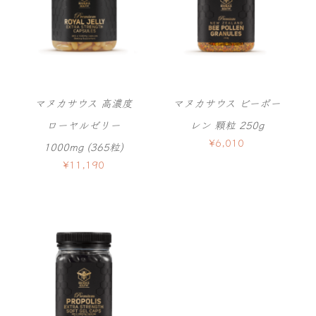
マヌカサウス 高濃度
マヌカサウス ビーポー
ローヤルゼリー
レン 顆粒 250g
¥
6,010
1000mg (365粒)
¥
11,190