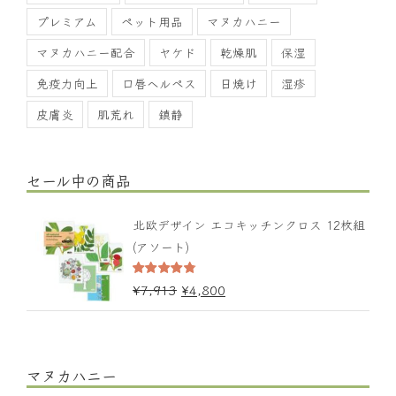
プレミアム
ペット用品
マヌカハニー
マヌカハニー配合
ヤケド
乾燥肌
保湿
免疫力向上
口唇ヘルペス
日焼け
湿疹
皮膚炎
肌荒れ
鎮静
セール中の商品
北欧デザイン エコキッチンクロス 12枚組
(アソート)
5段階中
¥
7,913
¥
4,800
4.67
の評価
マヌカハニー