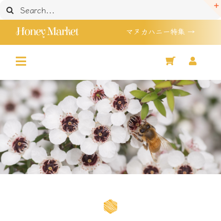
Skip
検
to
索
Honey Market
マヌカハニー特集 →
content
…
Toggle
Home
Navigation
マヌカハニー 特集
Shop
セール品
買い物かご