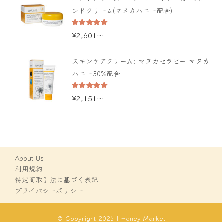
ンドクリーム(マヌカハニー配合)
5段階中
¥
2,601
〜
5.00
の評価
スキンケアクリーム: マヌカセラピー マヌカ
ハニー30%配合
5段階中
¥
2,151
〜
5.00
の評価
About Us
利用規約
特定商取引法に基づく表記
プライバシーポリシー
© Copyright 2026 | Honey Market