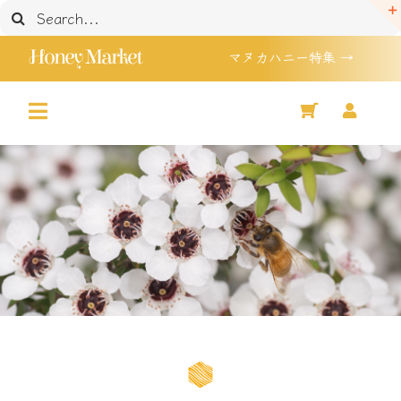
Skip
検
to
索
Honey Market
マヌカハニー特集 →
content
…
Toggle
Home
Navigation
マヌカハニー 特集
Shop
セール品
買い物かご