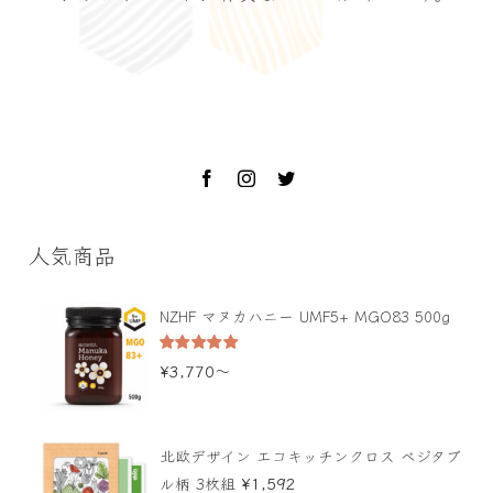
人気商品
NZHF マヌカハニー UMF5+ MGO83 500g
5段階中
¥
3,770
〜
5.00
の評価
北欧デザイン エコキッチンクロス ベジタブ
¥
1,592
ル柄 3枚組