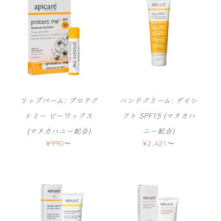
リップバーム: プロテク
ハンドクリーム: デイシ
トミー ビーワックス
フト SPF15 (マヌカハ
(マヌカハニー配合)
ニー配合)
¥
990
〜
¥
2,421
〜