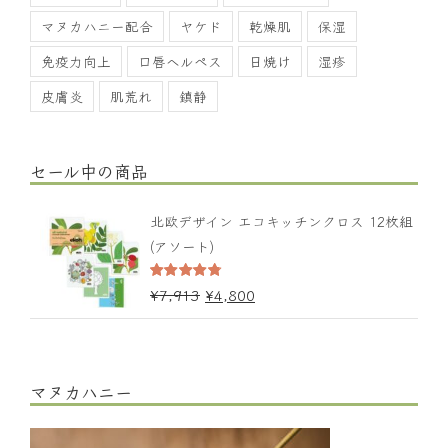
マヌカハニー配合
ヤケド
乾燥肌
保湿
免疫力向上
口唇ヘルペス
日焼け
湿疹
皮膚炎
肌荒れ
鎮静
セール中の商品
北欧デザイン エコキッチンクロス 12枚組
(アソート)
5段階中
¥
7,913
¥
4,800
4.67
の評価
マヌカハニー