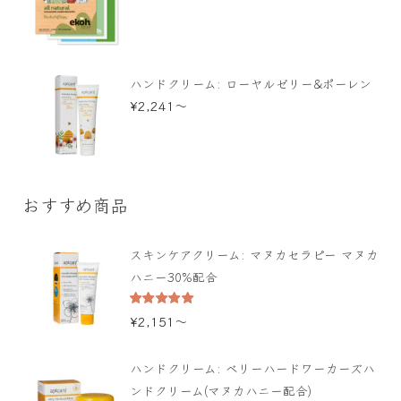
ハンドクリーム: ローヤルゼリー&ポーレン
¥
2,241
〜
おすすめ商品
スキンケアクリーム: マヌカセラピー マヌカ
ハニー30%配合
5段階中
¥
2,151
〜
5.00
の評価
ハンドクリーム: ベリーハードワーカーズハ
ンドクリーム(マヌカハニー配合)